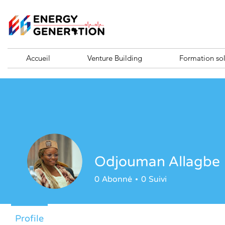
Accueil
Venture Building
Formation sol
Odjouman Allagbe
0
Abonné
0
Suivi
Profile