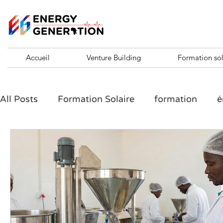
Accueil
Venture Building
Formation sol
All Posts
Formation Solaire
formation
é
formation entrepreneuriale
formation entre
Challenge 10 KVA
ENTREPRENEURSHIP SH
Santé en Afrique et entrepreneuriat
Agribu