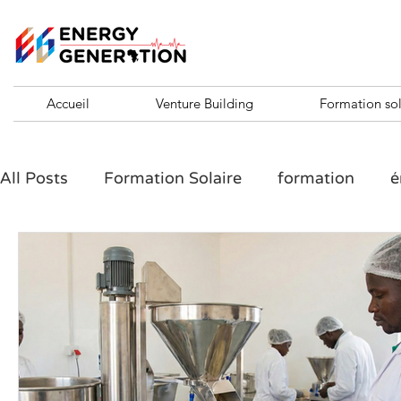
Accueil
Venture Building
Formation sol
All Posts
Formation Solaire
formation
é
formation entrepreneuriale
formation entre
Challenge 10 KVA
ENTREPRENEURSHIP SH
Santé en Afrique et entrepreneuriat
Agribu