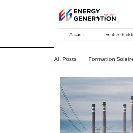
Accueil
Venture Build
All Posts
Formation Solair
formation entrepreneurial
Challenge 10 KVA
EN
Santé en Afrique et entre