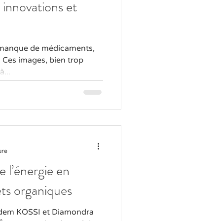
, innovations et
e manque de médicaments,
.. Ces images, bien trop
...
ure
e l’énergie en
ets organiques
Edem KOSSI et Diamondra