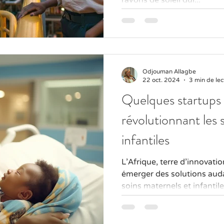
Odjouman Allagbe
22 oct. 2024
3 min de lec
Quelques startups 
révolutionnant les 
infantiles
L'Afrique, terre d'innovation et de résilience, voit
émerger des solutions auda
soins maternels et infantiles