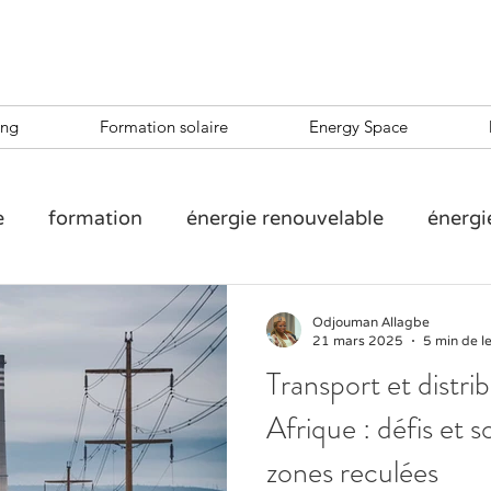
ing
Formation solaire
Energy Space
e
formation
énergie renouvelable
énergi
e
formation entrepreneuriale solaire
Solar T
Odjouman Allagbe
21 mars 2025
5 min de l
Transport et distri
TREPRENEURSHIP SHAPES OUR LIVES
Afrique : défis et s
zones reculées
preneuriat
Agribusiness