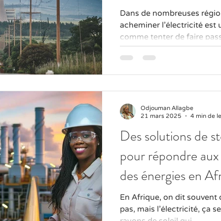
Dans de nombreuses région
acheminer l’électricité est 
comme tenter de faire pass
Odjouman Allagbe
21 mars 2025
4 min de l
Des solutions de s
pour répondre aux 
des énergies en Af
En Afrique, on dit souvent 
pas, mais l’électricité, ça s
rayons de soleil qui...