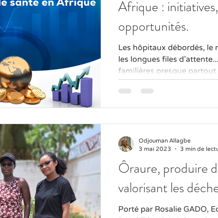
Afrique : initiatives
opportunités.
Les hôpitaux débordés, l
les longues files d'attente.
familières presque partout à
Odjouman Allagbe
3 mai 2023
3 min de lect
Ôraure, produire d
valorisant les déch
Porté par Rosalie GADO, 