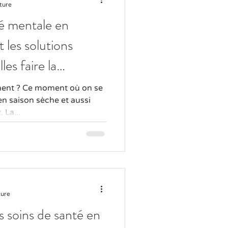
ture
té mentale en
les solutions
les faire la
iment ? Ce moment où on se
en saison sèche et aussi
 La...
ture
 soins de santé en