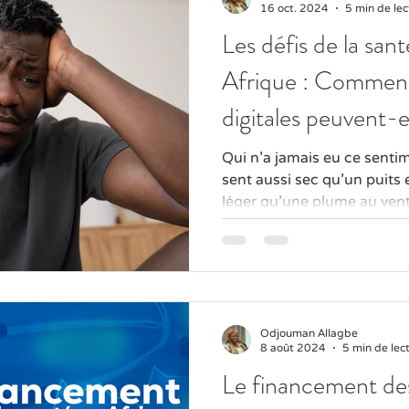
16 oct. 2024
5 min de lec
Les défis de la san
Afrique : Comment 
digitales peuvent-el
différence ?
Qui n'a jamais eu ce sent
sent aussi sec qu'un puits 
léger qu'une plume au vent.
Odjouman Allagbe
8 août 2024
5 min de lec
Le financement des