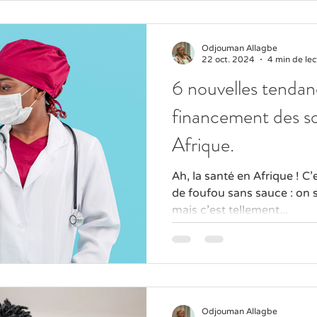
Odjouman Allagbe
22 oct. 2024
4 min de lec
6 nouvelles tendan
financement des so
Afrique.
Ah, la santé en Afrique ! 
de foufou sans sauce : on s
mais c’est tellement...
Odjouman Allagbe