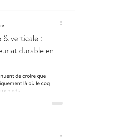
ure
 & verticale :
euriat durable en
inuent de croire que
niquement là où le coq
ux pieds,...