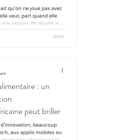
sait qu’on ne joue pas avec
elle veut, part quand elle
 nos espoirs de récolte si
 longtemps. Entre
s d’apocalypse et
ransformer un champ de
 être agriculteur
me parier au Loto sauf
t pas juste un ticket de 200
ture
to
limentaire : un
tion
icaine peut briller
e d’innovation, beaucoup
tech, aux applis mobiles ou
 révolution silencieuse est