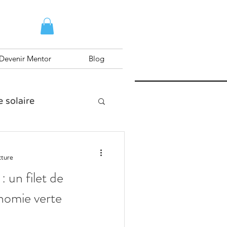
Devenir Mentor
Blog
e solaire
raining
cture
: un filet de
onomie verte