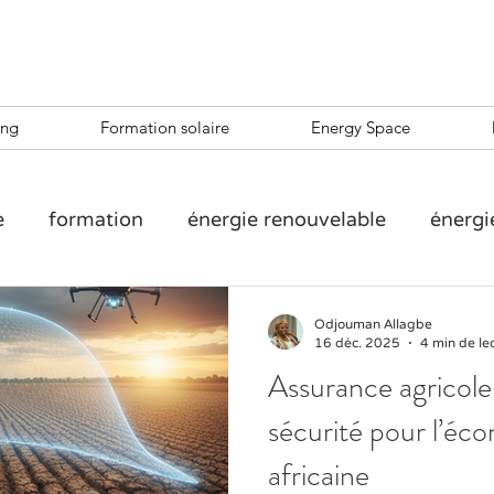
ing
Formation solaire
Energy Space
e
formation
énergie renouvelable
énergi
e
formation entrepreneuriale solaire
Solar T
Odjouman Allagbe
16 déc. 2025
4 min de le
Assurance agricole 
TREPRENEURSHIP SHAPES OUR LIVES
sécurité pour l’éc
africaine
preneuriat
Agribusiness