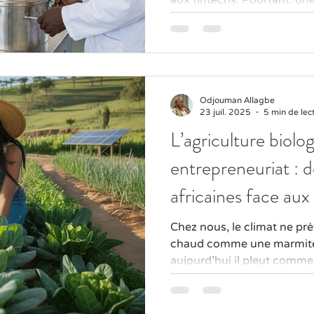
déjà en cours, bien plus pr
nos villages… et de nos assi
transformation alimentaire
terrain fertile où l’innova
qu’à s’exprimer. Créer de n
de ce que nous avons déjà
Odjouman Allagbe
23 juil. 2025
5 min de lec
artis
L’agriculture biolo
entrepreneuriat : d
africaines face au
climatiques
Chez nous, le climat ne prévi
chaud comme une marmite 
aujourd’hui il pleut comme si