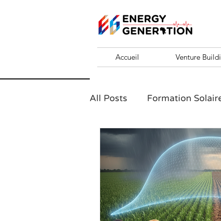
Accueil
Venture Build
All Posts
Formation Solair
formation entrepreneurial
Challenge 10 KVA
EN
Santé en Afrique et entre