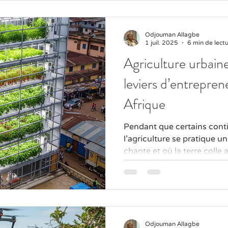
Odjouman Allagbe
1 juil. 2025
6 min de lect
Agriculture urbaine
leviers d’entrepren
Afrique
Pendant que certains cont
l’agriculture se pratique u
chante et où la terre colle a
Odjouman Allagbe