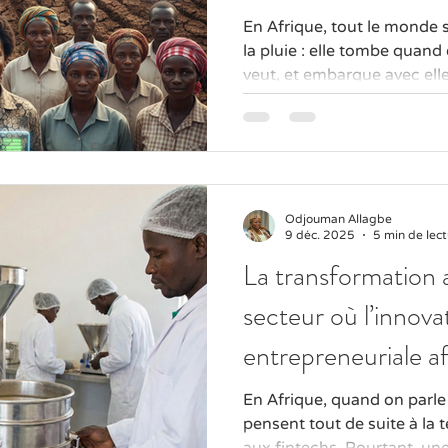
En Afrique, tout le monde 
la pluie : elle tombe quand 
veut, et embarque avec elle
elle décide de bouder trop
sécheresses dignes de film
inondations capables de t
maïs en piscine municipale,
aujourd’hui c’est un peu com
que quand on perd, ce n’es
Odjouman Allagbe
9 déc. 2025
5 min de lec
F qui part en fumée, c’est 
La transformation a
secteur où l’innova
entrepreneuriale afr
En Afrique, quand on parl
pensent tout de suite à la 
aux fintechs. Pourtant, une